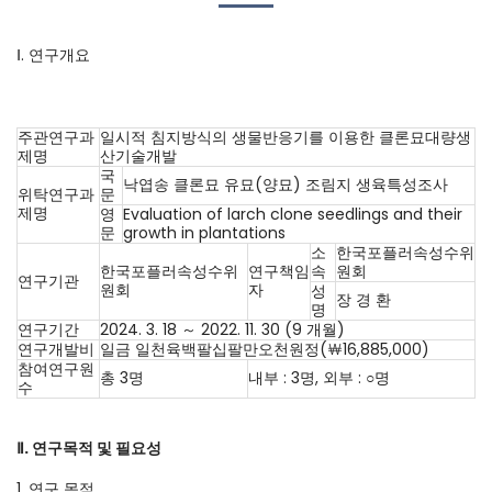
Ⅰ. 연구개요
주관연구과
일시적 침지방식의 생물반응기를 이용한 클론묘대량생
제명
산기술개발
국
낙엽송 클론묘 유묘(양묘) 조림지 생육특성조사
위탁연구과
문
제명
영
Evaluation of larch clone seedlings and their
문
growth in plantations
소
한국포플러속성수위
한국포플러속성수위
연구책임
속
원회
연구기관
원회
자
성
장 경 환
명
연구기간
2024. 3. 18 ～ 2022. 11. 30 (9 개월)
연구개발비
일금 일천육백팔십팔만오천원정(￦16,885,000)
참여연구원
총 3명
내부 : 3명, 외부 : ○명
수
Ⅱ. 연구목적 및 필요성
1. 연구 목적