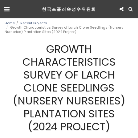
한국포플러속성수위원회
Home
Recent Projects
Growth Characteristics Survey of Larch Clone Seedlings (Nursery
Nurseries) Plantation Sites (2024 Project)
GROWTH
CHARACTERISTICS
SURVEY OF LARCH
CLONE SEEDLINGS
(NURSERY NURSERIES)
PLANTATION SITES
(2024 PROJECT)