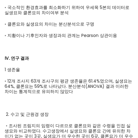
◦ 국소적인 환경효과를 최소화하기 위하여 우세목 5본의 데이터로
실생묘와 클론묘의 차이여부 분석
◦ 클론묘와 실생묘의 차이는 분산분석으로 구명
◦ 지황이나 기후인자와 생장과의 관계는 Pearson 상관이용
Ⅳ. 연구 결과
1 생존율
◦ 12개 조사지 63개 조사구의 평균 생존율은 61.4%였으며, 실생묘는
64%, 클론묘는 59%로 나타났다. 분산분석(ANOVA) 결과 이러한
차이는 통계적으로 유의하지 않았다
2. 수고 및 근원경 생장
◦ 조사된 조림지의 임령이 다르므로 클론묘와 같은 수령을 인접 실
생묘와 비교하였다. 수고생장에서 실생묘와 클론묘 간에 유의한 차
이가 없는 곳이 3곳, 실생묘가 더 우수한 곳이 6곳, 클론묘가 더 우수