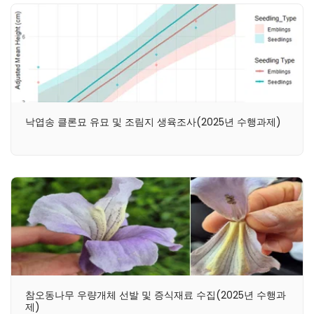
낙엽송 클론묘 유묘 및 조림지 생육조사(2025년 수행과제)
참오동나무 우량개체 선발 및 증식재료 수집(2025년 수행과
제)